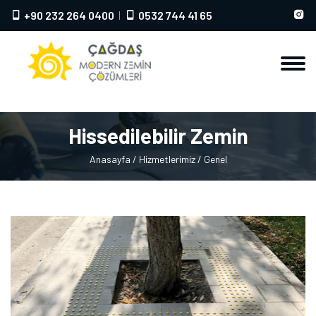
+90 232 264 0400
0532 744 41 65
Hissedilebilir Zemin
Anasayfa
/ Hizmetlerimiz
/ Genel